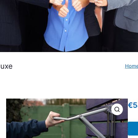
luxe
Hom
€
5
🔍