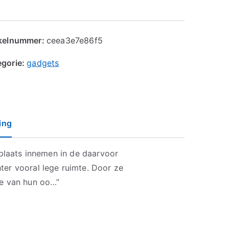
ikelnummer:
ceea3e7e86f5
egorie:
gadgets
ing
 plaats innemen in de daarvoor
ter vooral lege ruimte. Door ze
de van hun oo…”