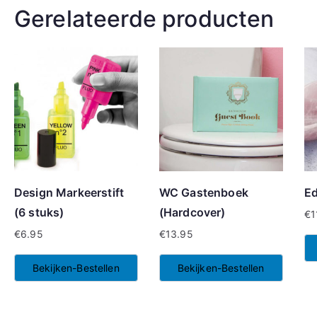
Gerelateerde producten
Design Markeerstift
WC Gastenboek
Ed
(6 stuks)
(Hardcover)
€
1
€
6.95
€
13.95
Bekijken-Bestellen
Bekijken-Bestellen