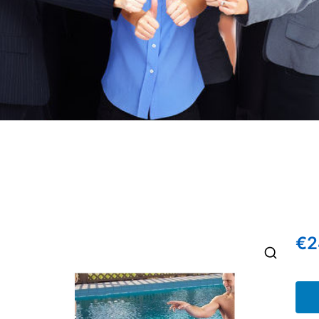
€
2
🔍