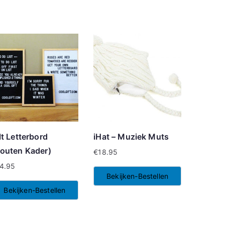
lt Letterbord
iHat – Muziek Muts
outen Kader)
€
18.95
4.95
Bekijken-Bestellen
Bekijken-Bestellen