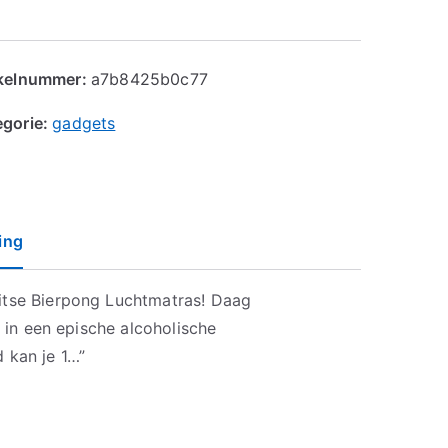
ikelnummer:
a7b8425b0c77
egorie:
gadgets
ing
litse Bierpong Luchtmatras! Daag
je in een epische alcoholische
 kan je 1…”