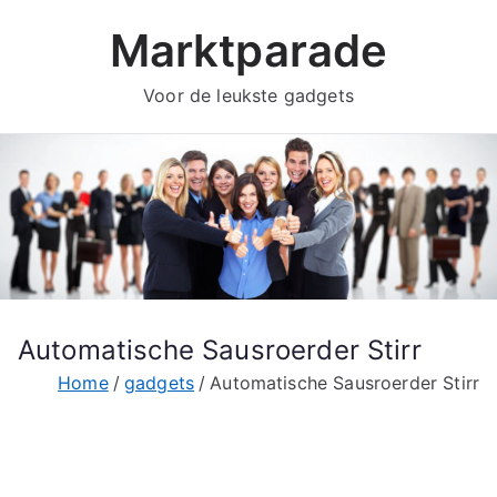
Ga
Marktparade
naar
de
Voor de leukste gadgets
inhoud
Automatische Sausroerder Stirr
Home
gadgets
Automatische Sausroerder Stirr