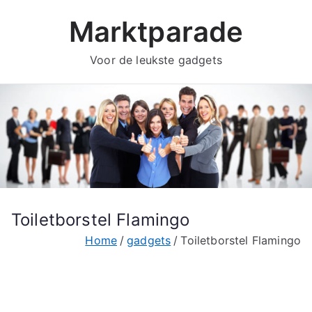
Ga
Marktparade
naar
de
Voor de leukste gadgets
inhoud
Toiletborstel Flamingo
Home
gadgets
Toiletborstel Flamingo