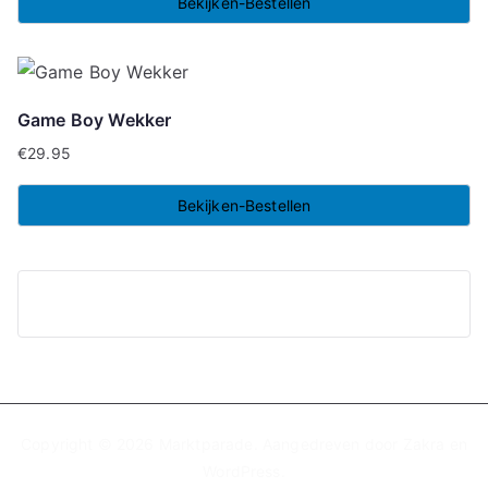
Bekijken-Bestellen
Game Boy Wekker
€
29.95
Bekijken-Bestellen
Copyright © 2026
Marktparade
. Aangedreven door
Zakra
en
WordPress
.