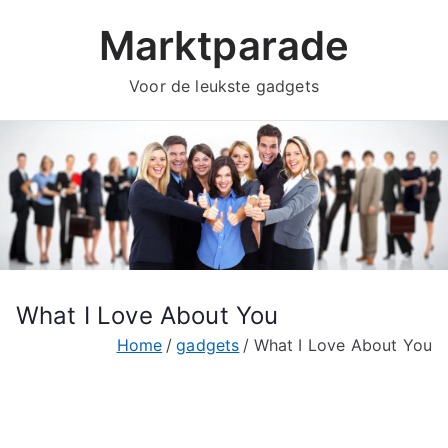
Ga
Marktparade
naar
de
Voor de leukste gadgets
inhoud
What I Love About You
Home
gadgets
What I Love About You