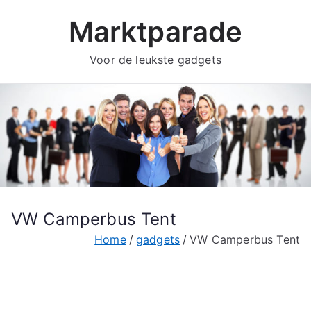
Ga
Marktparade
naar
de
Voor de leukste gadgets
inhoud
VW Camperbus Tent
Home
gadgets
VW Camperbus Tent