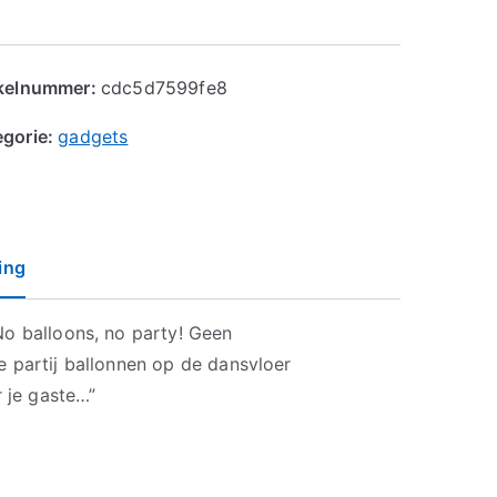
ikelnummer:
cdc5d7599fe8
egorie:
gadgets
ing
No balloons, no party! Geen
e partij ballonnen op de dansvloer
r je gaste…”