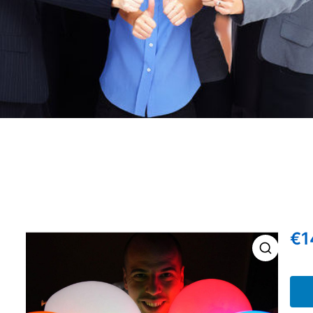
€
1
🔍