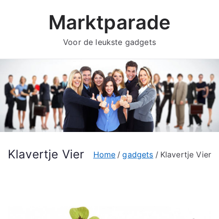
Ga
Marktparade
naar
de
Voor de leukste gadgets
inhoud
Klavertje Vier
Home
gadgets
Klavertje Vier