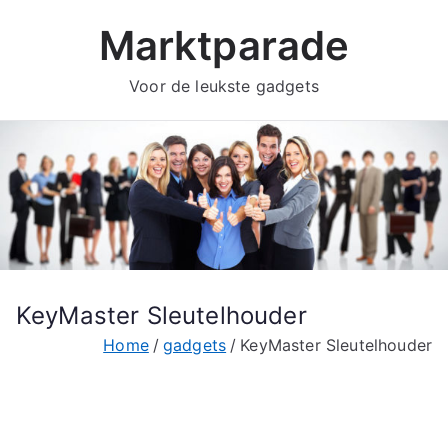
Ga
Marktparade
naar
de
Voor de leukste gadgets
inhoud
KeyMaster Sleutelhouder
Home
gadgets
KeyMaster Sleutelhouder