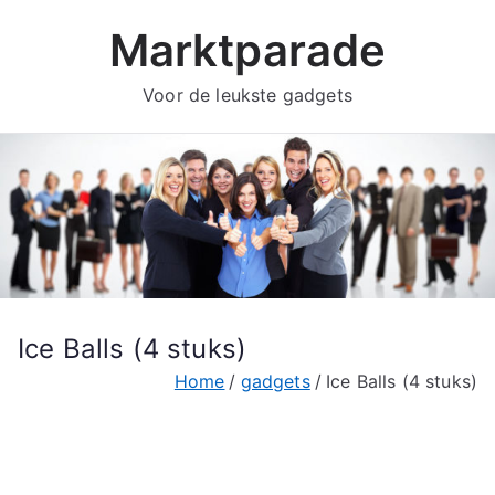
Ga
Marktparade
naar
de
Voor de leukste gadgets
inhoud
Ice Balls (4 stuks)
Home
gadgets
Ice Balls (4 stuks)