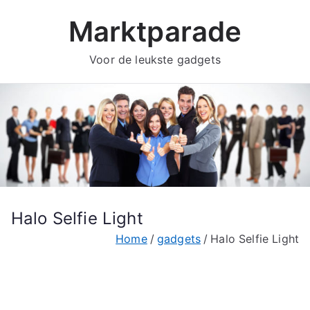
Ga
Marktparade
naar
de
Voor de leukste gadgets
inhoud
Halo Selfie Light
Home
gadgets
Halo Selfie Light