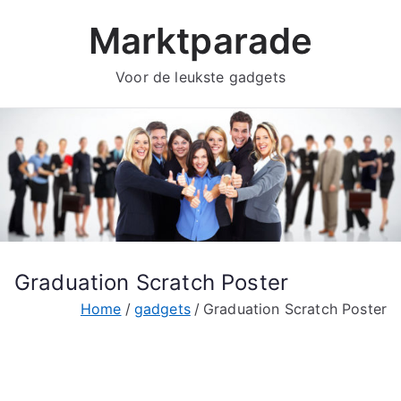
Ga
Marktparade
naar
de
Voor de leukste gadgets
inhoud
Graduation Scratch Poster
Home
gadgets
Graduation Scratch Poster