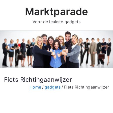
Ga
Marktparade
naar
de
Voor de leukste gadgets
inhoud
Fiets Richtingaanwijzer
Home
gadgets
Fiets Richtingaanwijzer