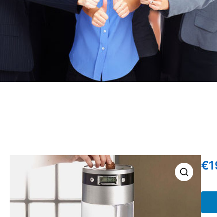
€
1
🔍