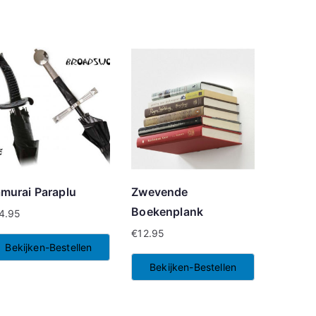
murai Paraplu
Zwevende
Boekenplank
4.95
€
12.95
Bekijken-Bestellen
Bekijken-Bestellen