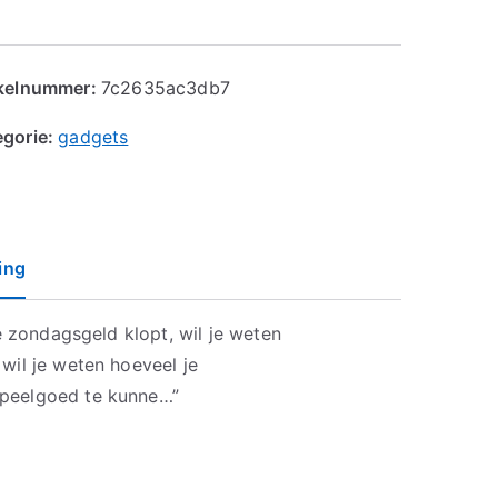
ikelnummer:
7c2635ac3db7
egorie:
gadgets
ing
je zondagsgeld klopt, wil je weten
wil je weten hoeveel je
speelgoed te kunne…”