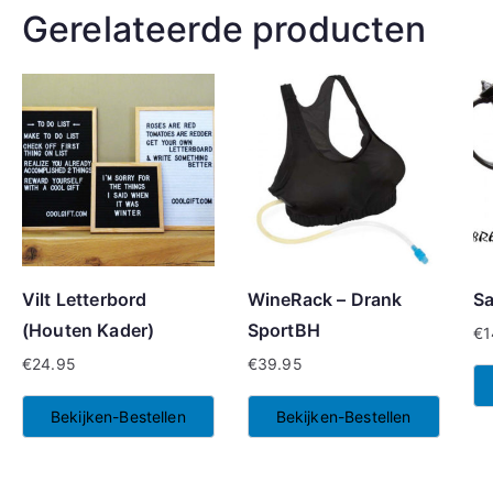
Gerelateerde producten
Vilt Letterbord
WineRack – Drank
Sa
(Houten Kader)
SportBH
€
1
€
24.95
€
39.95
Bekijken-Bestellen
Bekijken-Bestellen