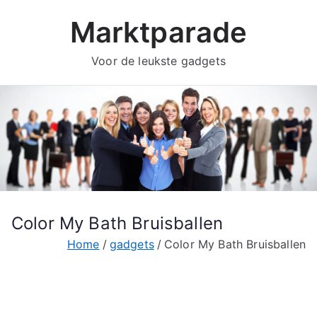
Ga
Marktparade
naar
de
Voor de leukste gadgets
inhoud
Color My Bath Bruisballen
Home
gadgets
Color My Bath Bruisballen