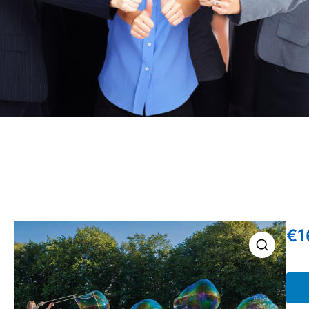
€
1
🔍