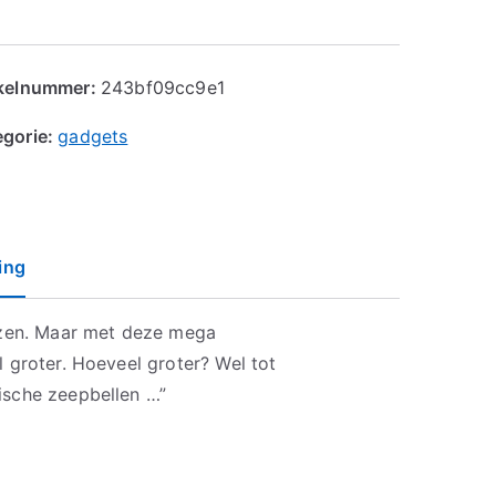
ikelnummer:
243bf09cc9e1
egorie:
gadgets
ing
lazen. Maar met deze mega
l groter. Hoeveel groter? Wel tot
ische zeepbellen …”