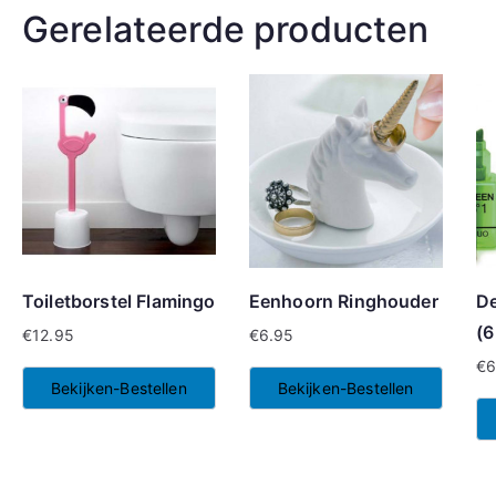
Gerelateerde producten
Toiletborstel Flamingo
Eenhoorn Ringhouder
De
(6
€
12.95
€
6.95
€
6
Bekijken-Bestellen
Bekijken-Bestellen