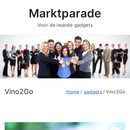
Ga
Marktparade
naar
de
Voor de leukste gadgets
inhoud
Vino2Go
Home
gadgets
Vino2Go