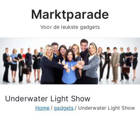
Ga
Marktparade
naar
de
Voor de leukste gadgets
inhoud
Underwater Light Show
Home
gadgets
Underwater Light Show