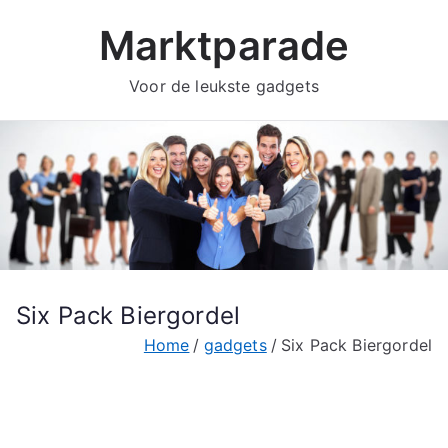
Ga
Marktparade
naar
de
Voor de leukste gadgets
inhoud
Six Pack Biergordel
Home
gadgets
Six Pack Biergordel