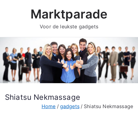
Ga
Marktparade
naar
de
Voor de leukste gadgets
inhoud
Shiatsu Nekmassage
Home
gadgets
Shiatsu Nekmassage