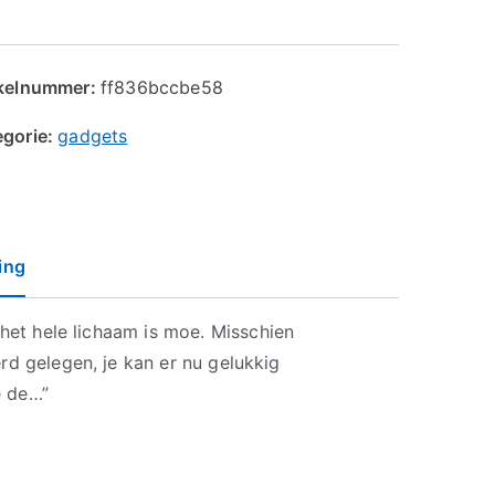
ikelnummer:
ff836bccbe58
egorie:
gadgets
ing
f het hele lichaam is moe. Misschien
rd gelegen, je kan er nu gelukkig
e de…”