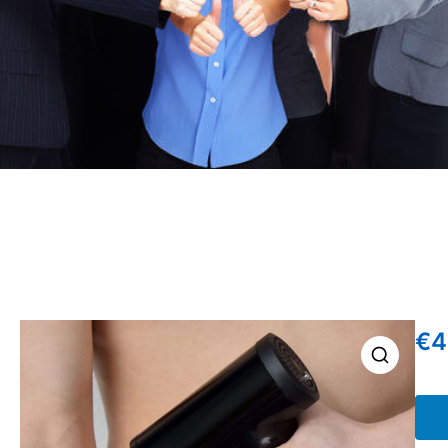
€
4
🔍