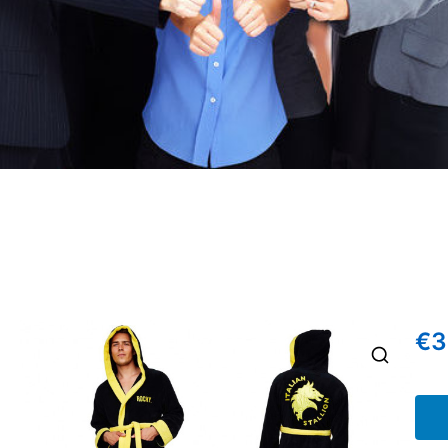
€
3
🔍