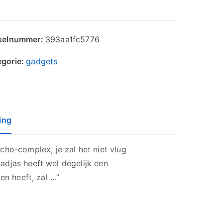
ikelnummer:
393aa1fc5776
egorie:
gadgets
ing
o-complex, je zal het niet vlug
adjas heeft wel degelijk een
ien heeft, zal …”