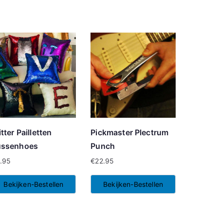
itter Pailletten
Pickmaster Plectrum
ussenhoes
Punch
.95
€
22.95
Bekijken-Bestellen
Bekijken-Bestellen