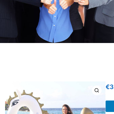
€
3
🔍