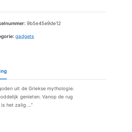
ikelnummer:
9b5e45e9de12
egorie:
gadgets
ing
oden uit de Griekse mythologie.
goddelijk genieten. Vanop de rug
is het zalig …”