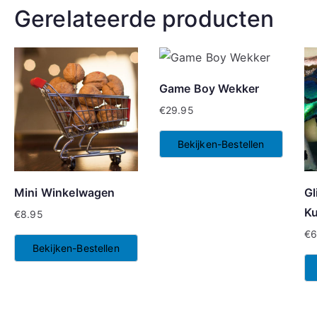
Gerelateerde producten
Game Boy Wekker
€
29.95
Bekijken-Bestellen
Mini Winkelwagen
Gl
K
€
8.95
€
6
Bekijken-Bestellen