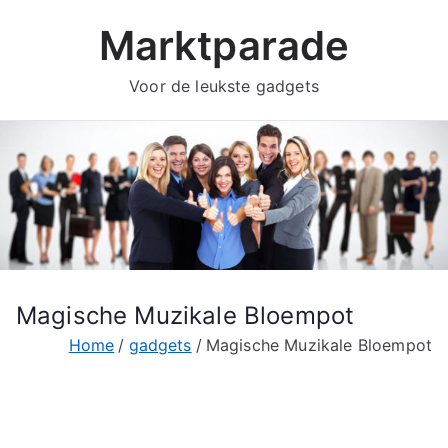
Ga
Marktparade
naar
de
Voor de leukste gadgets
inhoud
Magische Muzikale Bloempot
Home
gadgets
Magische Muzikale Bloempot