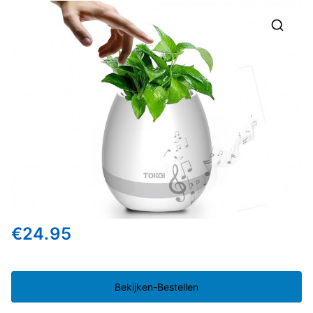
🔍
€
24.95
Bekijken-Bestellen