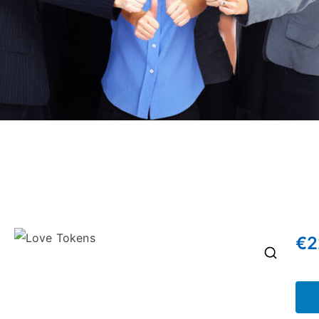
€
2
🔍