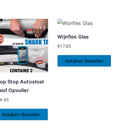
Wijnfles Glas
€
17.95
Bekijken-Bestellen
op Stop Autostoel
euf Opvuller
4.95
Bekijken-Bestellen