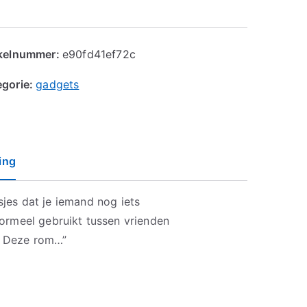
ikelnummer:
e90fd41ef72c
egorie:
gadgets
ing
jsjes dat je iemand nog iets
ormeel gebruikt tussen vrienden
l. Deze rom…”