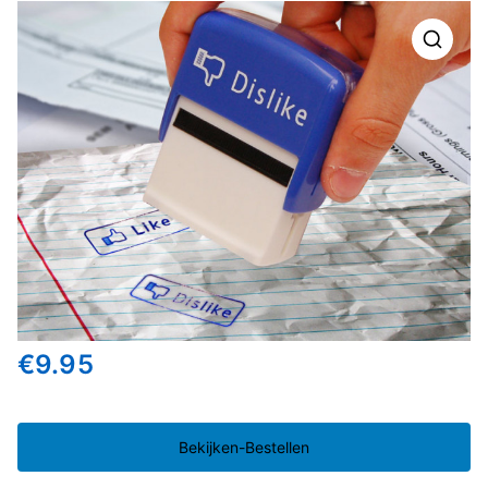
🔍
€
9.95
Bekijken-Bestellen