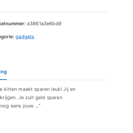
ikelnummer:
a3861a3e6bd9
egorie:
gadgets
ing
 kitten maakt sparen leuk! Jij en
krijgen. Je zult geld sparen
 nog eens jouw …”