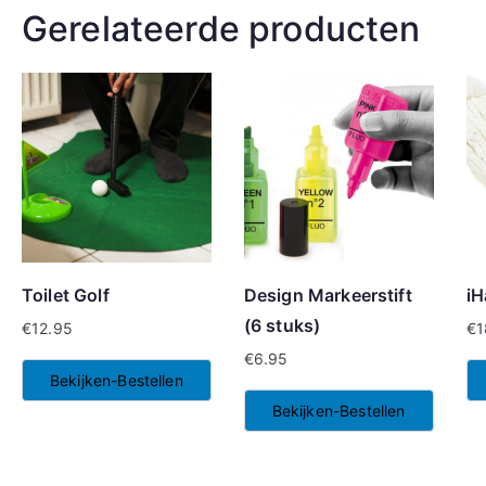
Gerelateerde producten
Toilet Golf
Design Markeerstift
iH
(6 stuks)
€
12.95
€
1
€
6.95
Bekijken-Bestellen
Bekijken-Bestellen