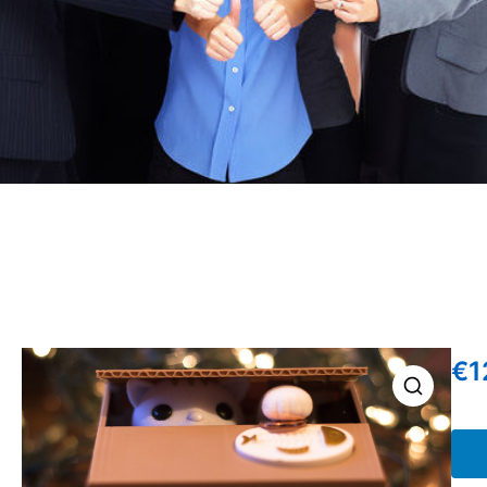
€
1
🔍