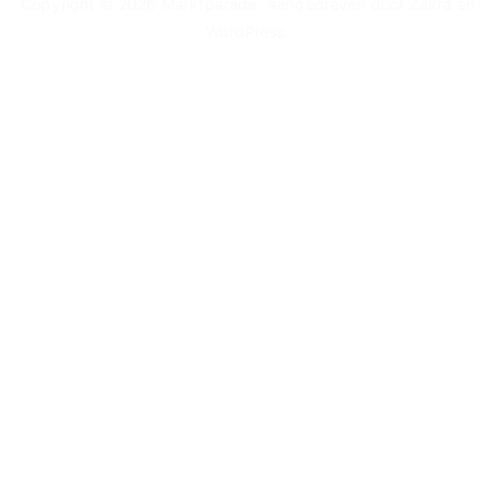
Copyright © 2026
Marktparade
. Aangedreven door
Zakra
en
WordPress
.