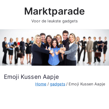
Ga
Marktparade
naar
de
Voor de leukste gadgets
inhoud
Emoji Kussen Aapje
Home
gadgets
Emoji Kussen Aapje