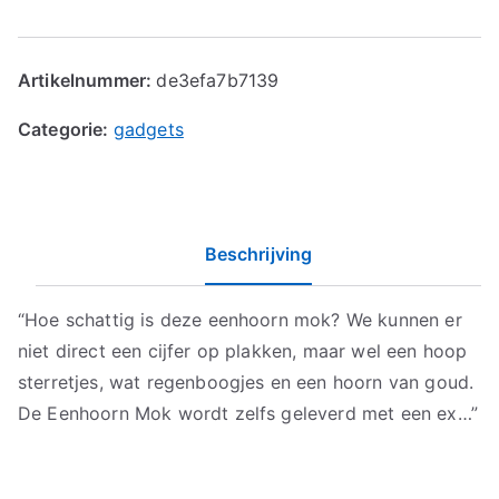
Artikelnummer:
de3efa7b7139
Categorie:
gadgets
Beschrijving
“Hoe schattig is deze eenhoorn mok? We kunnen er
niet direct een cijfer op plakken, maar wel een hoop
sterretjes, wat regenboogjes en een hoorn van goud.
De Eenhoorn Mok wordt zelfs geleverd met een ex…”