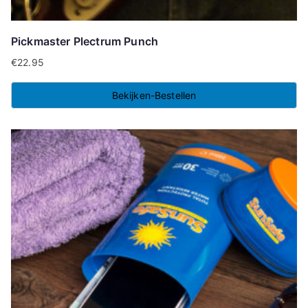
Pickmaster Plectrum Punch
€
22.95
Bekijken-Bestellen