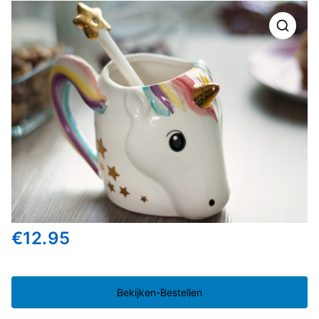
🔍
€
12.95
Bekijken-Bestellen