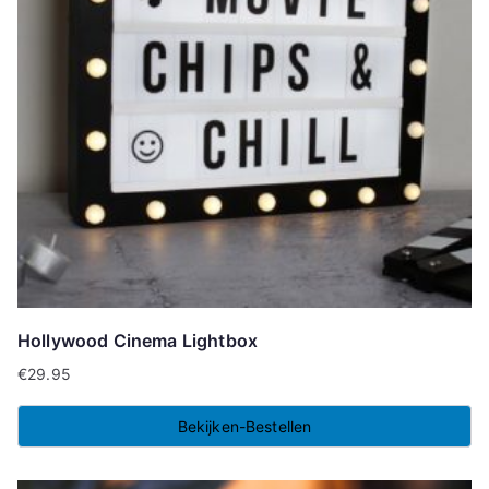
Hollywood Cinema Lightbox
€
29.95
Bekijken-Bestellen