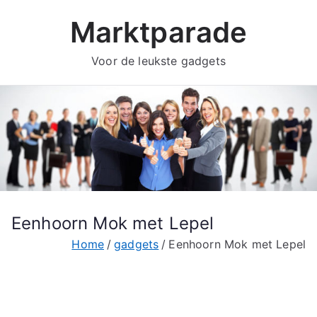
Ga
Marktparade
naar
de
Voor de leukste gadgets
inhoud
Eenhoorn Mok met Lepel
Home
gadgets
Eenhoorn Mok met Lepel