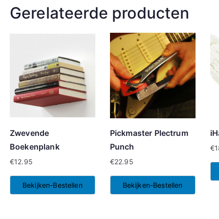
Gerelateerde producten
Zwevende
Pickmaster Plectrum
iH
Boekenplank
Punch
€
1
€
12.95
€
22.95
Bekijken-Bestellen
Bekijken-Bestellen