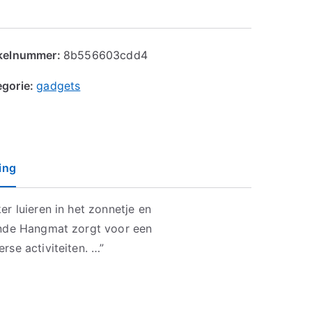
ikelnummer:
8b556603cdd4
egorie:
gadgets
ing
r luieren in het zonnetje en
ende Hangmat zorgt voor een
rse activiteiten. …”