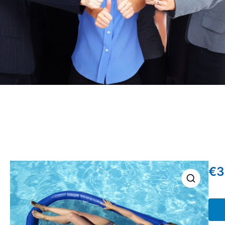
€
3
🔍