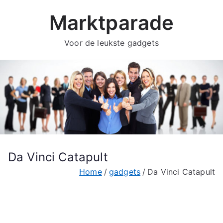
Ga
Marktparade
naar
de
Voor de leukste gadgets
inhoud
Da Vinci Catapult
Home
gadgets
Da Vinci Catapult