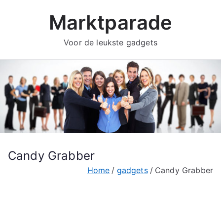
Ga
Marktparade
naar
de
Voor de leukste gadgets
inhoud
Candy Grabber
Home
gadgets
Candy Grabber