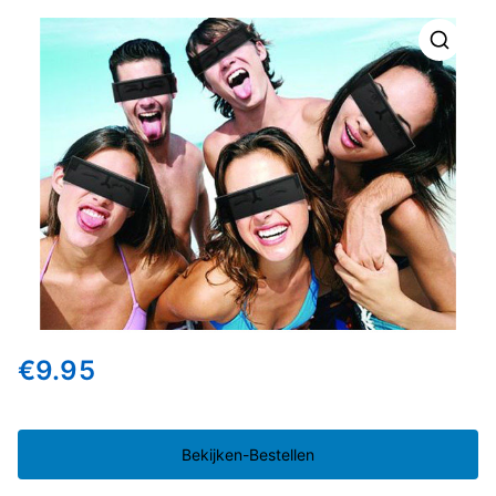
🔍
€
9.95
Bekijken-Bestellen