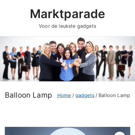
Ga
Marktparade
naar
de
Voor de leukste gadgets
inhoud
Balloon Lamp
Home
gadgets
Balloon Lamp