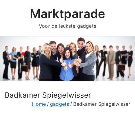
Ga
Marktparade
naar
de
Voor de leukste gadgets
inhoud
Badkamer Spiegelwisser
Home
gadgets
Badkamer Spiegelwisser