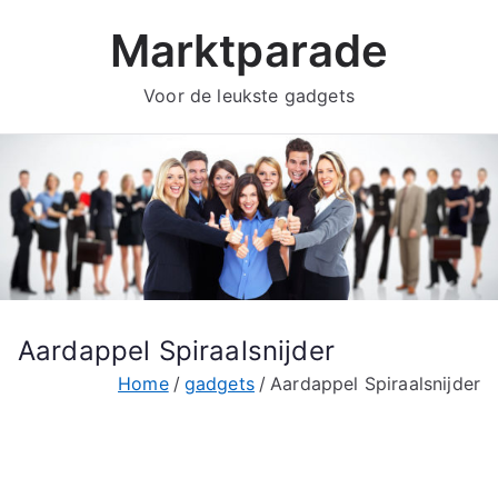
Ga
Marktparade
naar
de
Voor de leukste gadgets
inhoud
Aardappel Spiraalsnijder
Home
gadgets
Aardappel Spiraalsnijder