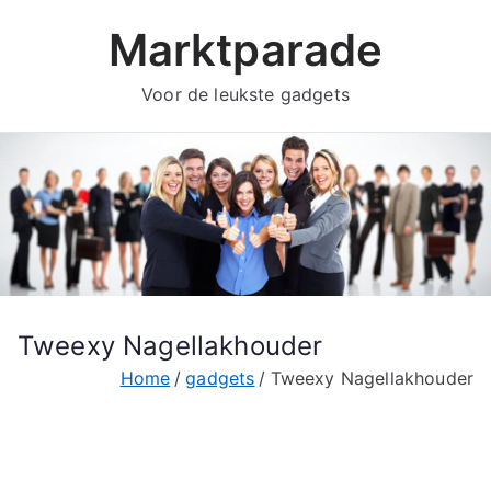
Ga
Marktparade
naar
de
Voor de leukste gadgets
inhoud
Tweexy Nagellakhouder
Home
gadgets
Tweexy Nagellakhouder