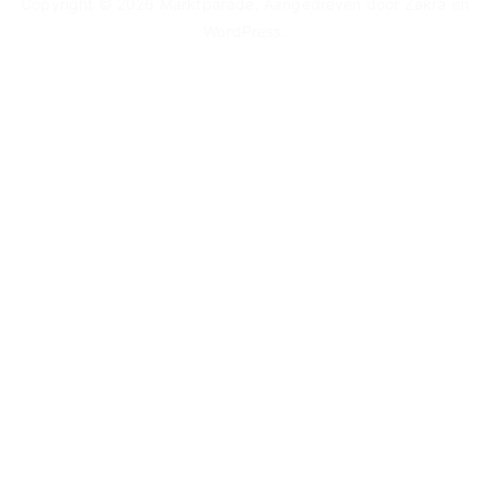
Copyright © 2026
Marktparade
. Aangedreven door
Zakra
en
WordPress
.