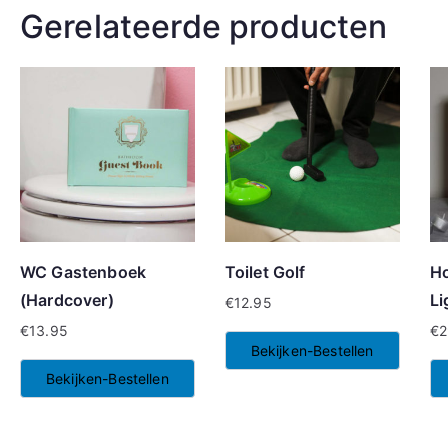
Gerelateerde producten
WC Gastenboek
Toilet Golf
Ho
(Hardcover)
Li
€
12.95
€
13.95
€
2
Bekijken-Bestellen
Bekijken-Bestellen