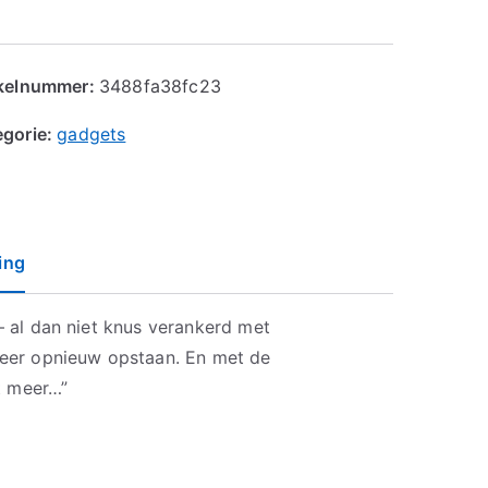
ikelnummer:
3488fa38fc23
egorie:
gadgets
ing
 – al dan niet knus verankerd met
t meer opnieuw opstaan. En met de
t meer…”