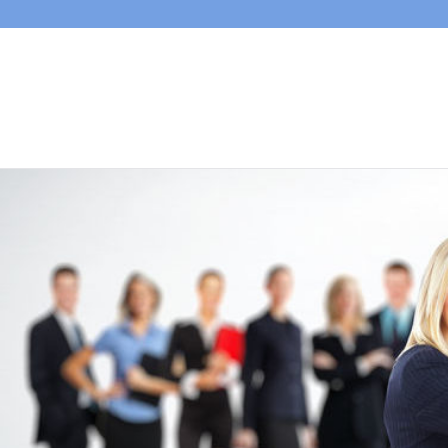
Ga
naar
de
inhoud