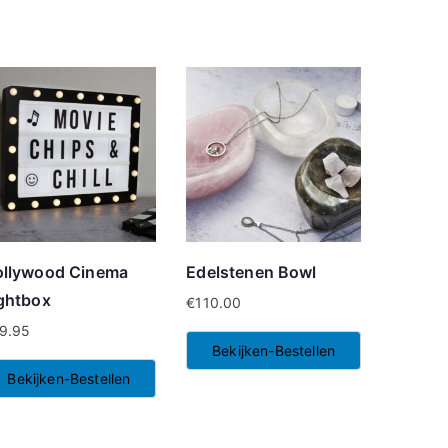
llywood Cinema
Edelstenen Bowl
ghtbox
€
110.00
9.95
Bekijken-Bestellen
Bekijken-Bestellen