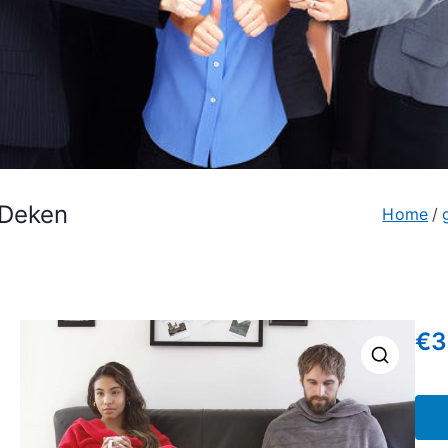
 Deken
Home
€
3
🔍