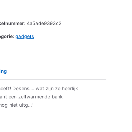
ikelnummer:
4a5ade9393c2
egorie:
gadgets
ing
eft! Dekens…. wat zijn ze heerlijk
 Want een zelfwarmende bank
og niet uitg…”