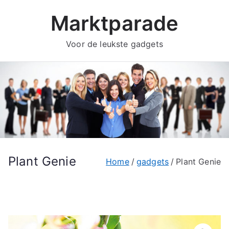
Ga
Marktparade
naar
de
Voor de leukste gadgets
inhoud
Plant Genie
Home
gadgets
Plant Genie