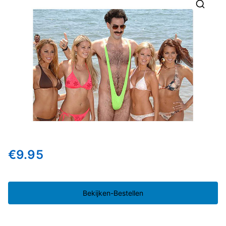
🔍
€
9.95
Bekijken-Bestellen