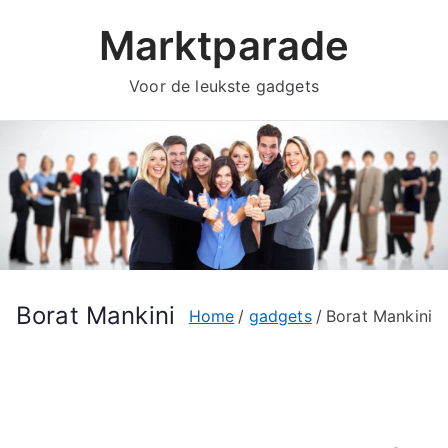
Ga
Marktparade
naar
de
Voor de leukste gadgets
inhoud
Borat Mankini
Home
gadgets
Borat Mankini