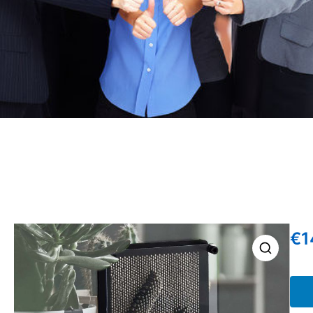
€
1
🔍