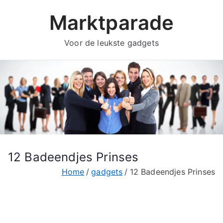
Ga
Marktparade
naar
de
Voor de leukste gadgets
inhoud
12 Badeendjes Prinses
Home
gadgets
12 Badeendjes Prinses